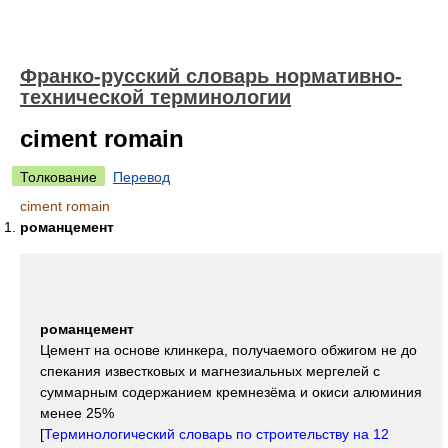
Франко-русский словарь нормативно-
технической терминологии
ciment romain
Толкование
Перевод
ciment romain
романцемент
романцемент
Цемент на основе клинкера, получаемого обжигом не до
спекания известковых и магнезиальных мергелей с
суммарным содержанием кремнезёма и окиси алюминия
менее 25%
[
Терминологический словарь по строительству на 12