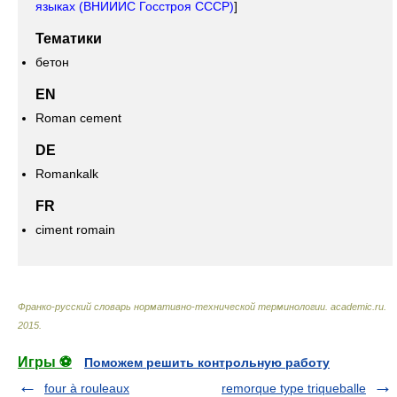
языках (ВНИИИС Госстроя СССР)
]
Тематики
бетон
EN
Roman cement
DE
Romankalk
FR
ciment romain
Франко-русский словарь нормативно-технической терминологии
.
academic.ru
.
2015
.
Игры ⚽
Поможем решить контрольную работу
four à rouleaux
remorque type triqueballe