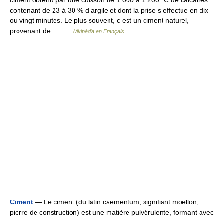
ciment obtenu par une cuisson de 1 000 à 1 200 °C de calcaires
contenant de 23 à 30 % d argile et dont la prise s effectue en dix
ou vingt minutes. Le plus souvent, c est un ciment naturel,
provenant de… …
Wikipédia en Français
Ciment
— Le ciment (du latin caementum, signifiant moellon,
pierre de construction) est une matière pulvérulente, formant avec