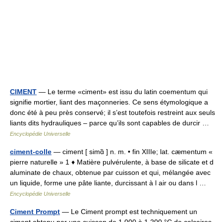
CIMENT
— Le terme «ciment» est issu du latin coementum qui
signifie mortier, liant des maçonneries. Ce sens étymologique a
donc été à peu près conservé; il s’est toutefois restreint aux seuls
liants dits hydrauliques – parce qu’ils sont capables de durcir …
Encyclopédie Universelle
ciment-colle
— ciment [ simɑ̃ ] n. m. • fin XIIIe; lat. cæmentum «
pierre naturelle » 1 ♦ Matière pulvérulente, à base de silicate et d
aluminate de chaux, obtenue par cuisson et qui, mélangée avec
un liquide, forme une pâte liante, durcissant à l air ou dans l …
Encyclopédie Universelle
Ciment Prompt
— Le Ciment prompt est techniquement un