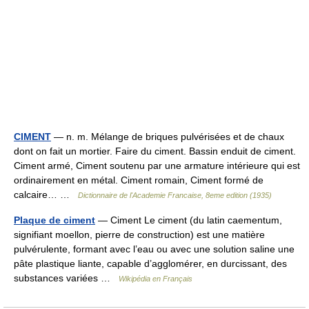
CIMENT
— n. m. Mélange de briques pulvérisées et de chaux
dont on fait un mortier. Faire du ciment. Bassin enduit de ciment.
Ciment armé, Ciment soutenu par une armature intérieure qui est
ordinairement en métal. Ciment romain, Ciment formé de
calcaire… …
Dictionnaire de l'Academie Francaise, 8eme edition (1935)
Plaque de ciment
— Ciment Le ciment (du latin caementum,
signifiant moellon, pierre de construction) est une matière
pulvérulente, formant avec l’eau ou avec une solution saline une
pâte plastique liante, capable d’agglomérer, en durcissant, des
substances variées …
Wikipédia en Français