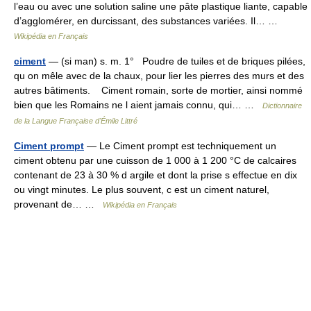
l’eau ou avec une solution saline une pâte plastique liante, capable
d’agglomérer, en durcissant, des substances variées. Il… …
Wikipédia en Français
ciment
— (si man) s. m. 1° Poudre de tuiles et de briques pilées,
qu on mêle avec de la chaux, pour lier les pierres des murs et des
autres bâtiments. Ciment romain, sorte de mortier, ainsi nommé
bien que les Romains ne l aient jamais connu, qui… …
Dictionnaire
de la Langue Française d'Émile Littré
Ciment prompt
— Le Ciment prompt est techniquement un
ciment obtenu par une cuisson de 1 000 à 1 200 °C de calcaires
contenant de 23 à 30 % d argile et dont la prise s effectue en dix
ou vingt minutes. Le plus souvent, c est un ciment naturel,
provenant de… …
Wikipédia en Français